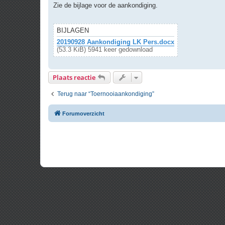
r
Zie de bijlage voor de aankondiging.
i
c
h
t
BIJLAGEN
20190928 Aankondiging LK Pers.docx
(53.3 KiB) 5941 keer gedownload
Plaats reactie
Terug naar “Toernooiaankondiging”
Forumoverzicht