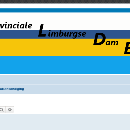
oiaankondiging
Zoek
Uitgebreid zoeken