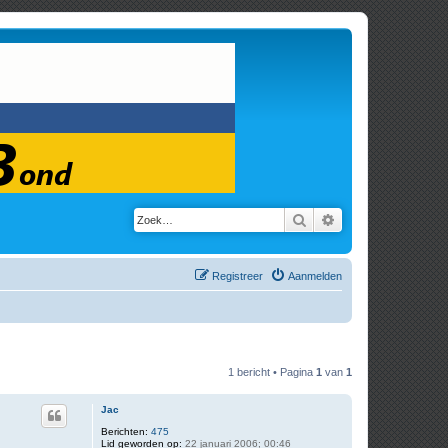
Zoek
Uitgebreid zoeken
Registreer
Aanmelden
1 bericht • Pagina
1
van
1
Jac
Berichten:
475
Lid geworden op:
22 januari 2006; 00:46