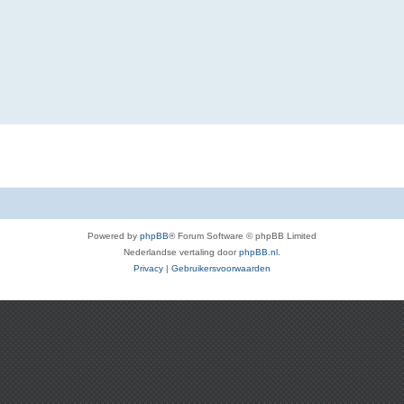
Powered by
phpBB
® Forum Software © phpBB Limited
Nederlandse vertaling door
phpBB.nl
.
Privacy
|
Gebruikersvoorwaarden