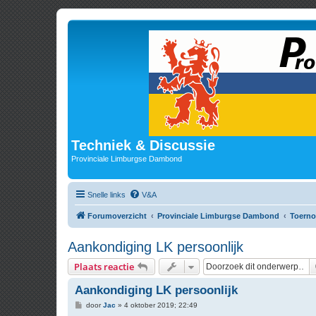
Techniek & Discussie
Provinciale Limburgse Dambond
Snelle links
V&A
Forumoverzicht
Provinciale Limburgse Dambond
Toerno
Aankondiging LK persoonlijk
Plaats reactie
Aankondiging LK persoonlijk
B
door
Jac
»
4 oktober 2019; 22:49
e