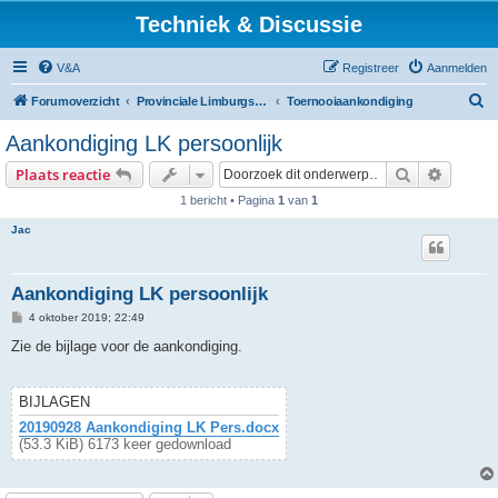
Techniek & Discussie
V&A
Registreer
Aanmelden
Z
Forumoverzicht
Provinciale Limburgse Dambond
Toernooiaankondiging
o
Aankondiging LK persoonlijk
e
Zoek
Uitgebr
Plaats reactie
k
1 bericht • Pagina
1
van
1
Jac
Aankondiging LK persoonlijk
B
4 oktober 2019; 22:49
e
r
Zie de bijlage voor de aankondiging.
i
c
h
t
BIJLAGEN
20190928 Aankondiging LK Pers.docx
(53.3 KiB) 6173 keer gedownload