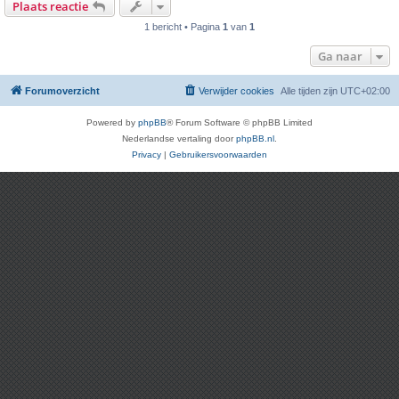
Plaats reactie
1 bericht • Pagina
1
van
1
Ga naar
Forumoverzicht
Verwijder cookies
Alle tijden zijn
UTC+02:00
Powered by
phpBB
® Forum Software © phpBB Limited
Nederlandse vertaling door
phpBB.nl
.
Privacy
|
Gebruikersvoorwaarden