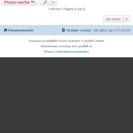
Plaats reactie
1 bericht • Pagina
1
van
1
Ga naar
Forumoverzicht
Verwijder cookies
Alle tijden zijn
UTC+02:00
Powered by
phpBB
® Forum Software © phpBB Limited
Nederlandse vertaling door
phpBB.nl
.
Privacy
|
Gebruikersvoorwaarden