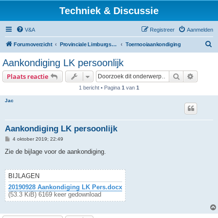
Techniek & Discussie
V&A
Registreer
Aanmelden
Z
Forumoverzicht
Provinciale Limburgse Dambond
Toernooiaankondiging
o
Aankondiging LK persoonlijk
e
Zoek
Uitgebr
Plaats reactie
k
1 bericht • Pagina
1
van
1
Jac
Aankondiging LK persoonlijk
B
4 oktober 2019; 22:49
e
r
Zie de bijlage voor de aankondiging.
i
c
h
t
BIJLAGEN
20190928 Aankondiging LK Pers.docx
(53.3 KiB) 6169 keer gedownload