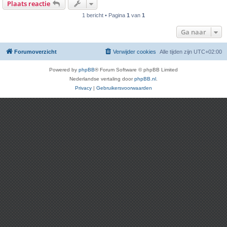
Plaats reactie
1 bericht • Pagina
1
van
1
Ga naar
Forumoverzicht
Verwijder cookies
Alle tijden zijn
UTC+02:00
Powered by
phpBB
® Forum Software © phpBB Limited
Nederlandse vertaling door
phpBB.nl
.
Privacy
|
Gebruikersvoorwaarden