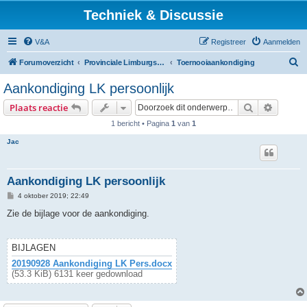
Techniek & Discussie
V&A
Registreer
Aanmelden
Z
Forumoverzicht
Provinciale Limburgse Dambond
Toernooiaankondiging
o
Aankondiging LK persoonlijk
e
Zoek
Uitgebr
Plaats reactie
k
1 bericht • Pagina
1
van
1
Jac
Aankondiging LK persoonlijk
B
4 oktober 2019; 22:49
e
r
Zie de bijlage voor de aankondiging.
i
c
h
t
BIJLAGEN
20190928 Aankondiging LK Pers.docx
(53.3 KiB) 6131 keer gedownload