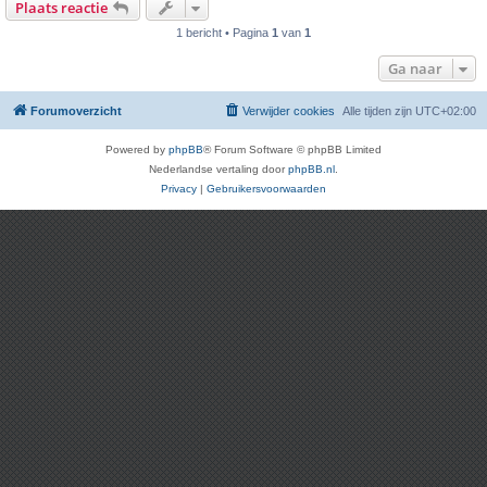
Plaats reactie
1 bericht • Pagina
1
van
1
Ga naar
Forumoverzicht
Verwijder cookies
Alle tijden zijn
UTC+02:00
Powered by
phpBB
® Forum Software © phpBB Limited
Nederlandse vertaling door
phpBB.nl
.
Privacy
|
Gebruikersvoorwaarden