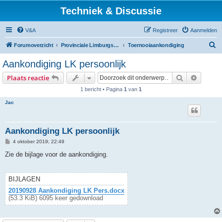
Techniek & Discussie
V&A
Registreer
Aanmelden
Z
Forumoverzicht
Provinciale Limburgse Dambond
Toernooiaankondiging
o
Aankondiging LK persoonlijk
e
Zoek
Uitgebr
Plaats reactie
k
1 bericht • Pagina
1
van
1
Jac
Aankondiging LK persoonlijk
B
4 oktober 2019; 22:49
e
r
Zie de bijlage voor de aankondiging.
i
c
h
t
BIJLAGEN
20190928 Aankondiging LK Pers.docx
(53.3 KiB) 6095 keer gedownload