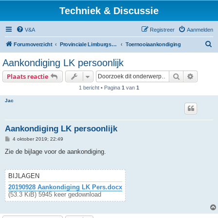
Techniek & Discussie
V&A
Registreer
Aanmelden
Z
Forumoverzicht
Provinciale Limburgse Dambond
Toernooiaankondiging
o
Aankondiging LK persoonlijk
e
Zoek
Uitgebr
Plaats reactie
k
1 bericht • Pagina
1
van
1
Jac
Aankondiging LK persoonlijk
B
4 oktober 2019; 22:49
e
r
Zie de bijlage voor de aankondiging.
i
c
h
t
BIJLAGEN
20190928 Aankondiging LK Pers.docx
(53.3 KiB) 5945 keer gedownload