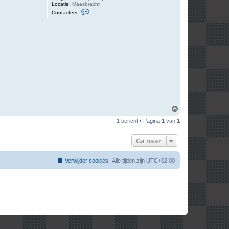
Locatie:
Maasbracht
C
Contacteer:
o
n
t
a
c
t
e
e
r
J
a
c
O
m
1 bericht • Pagina
1
van
1
h
o
o
Ga naar
g
Verwijder cookies
Alle tijden zijn
UTC+02:00