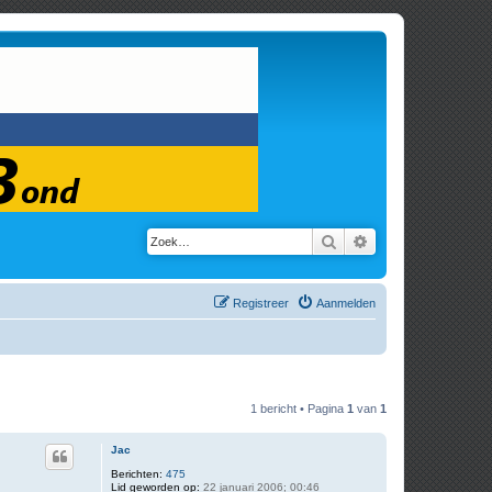
Zoek
Uitgebreid zoeken
Registreer
Aanmelden
1 bericht • Pagina
1
van
1
Jac
Berichten:
475
Lid geworden op:
22 januari 2006; 00:46