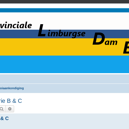
oiaankondiging
ie B & C
Zoek
Uitgebreid zoeken
 & C