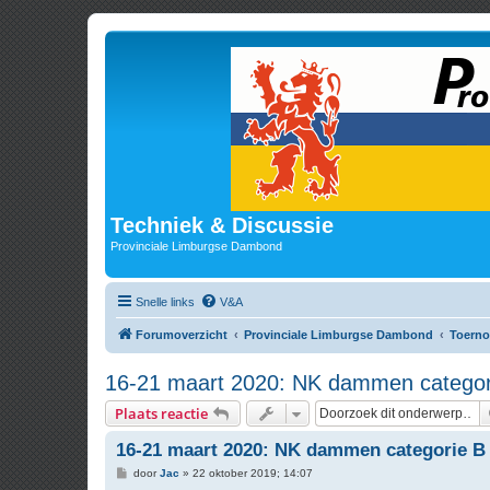
Techniek & Discussie
Provinciale Limburgse Dambond
Snelle links
V&A
Forumoverzicht
Provinciale Limburgse Dambond
Toerno
16-21 maart 2020: NK dammen categor
Plaats reactie
16-21 maart 2020: NK dammen categorie B
B
door
Jac
»
22 oktober 2019; 14:07
e