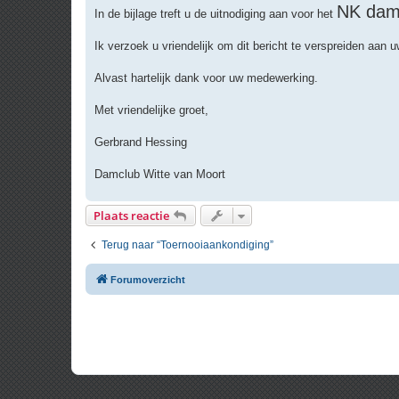
r
NK dam
In de bijlage treft u de uitnodiging aan voor het
i
c
h
Ik verzoek u vriendelijk om dit bericht te verspreiden aan u
t
Alvast hartelijk dank voor uw medewerking.
Met vriendelijke groet,
Gerbrand Hessing
Damclub Witte van Moort
Plaats reactie
Terug naar “Toernooiaankondiging”
Forumoverzicht