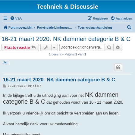
Techniek & Discussie
V&A
Registreer
Aanmelden
Z
Forumoverzicht
Provinciale Limburgse Dambond
Toernooiaankondiging
o
16-21 maart 2020: NK dammen categorie B & C
e
Zoek
Uitgebr
Plaats reactie
k
1 bericht • Pagina
1
van
1
Jac
16-21 maart 2020: NK dammen categorie B & C
B
22 oktober 2019; 14:07
e
r
NK dammen
In de bijlage treft u de uitnodiging aan voor het
i
categorie B & C
c
dat gehouden wordt van 16 - 21 maart 2020.
h
t
Ik verzoek u vriendelijk om dit bericht te verspreiden aan uw leden.
Alvast hartelijk dank voor uw medewerking.
Met vriendelijke groet,