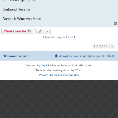
Gerbrand Hessing
Damclub Witte van Moort
Plaats reactie
1 bericht • Pagina
1
van
1
Ga naar
Forumoverzicht
Verwijder cookies
Alle tijden zijn
UTC+02:00
Powered by
phpBB
® Forum Software © phpBB Limited
Nederlandse vertaling door
phpBB.nl
.
Privacy
|
Gebruikersvoorwaarden