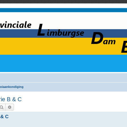
oiaankondiging
ie B & C
Zoek
Uitgebreid zoeken
 & C