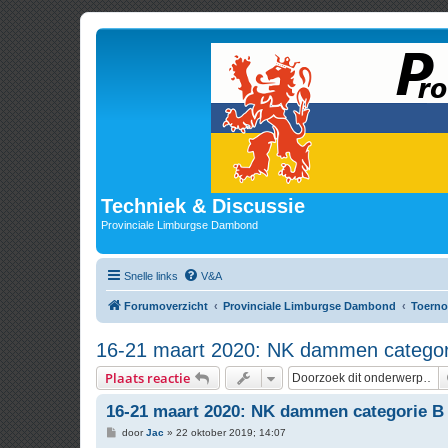
Techniek & Discussie
Provinciale Limburgse Dambond
Snelle links
V&A
Forumoverzicht
Provinciale Limburgse Dambond
Toerno
16-21 maart 2020: NK dammen categor
Plaats reactie
16-21 maart 2020: NK dammen categorie B
B
door
Jac
»
22 oktober 2019; 14:07
e