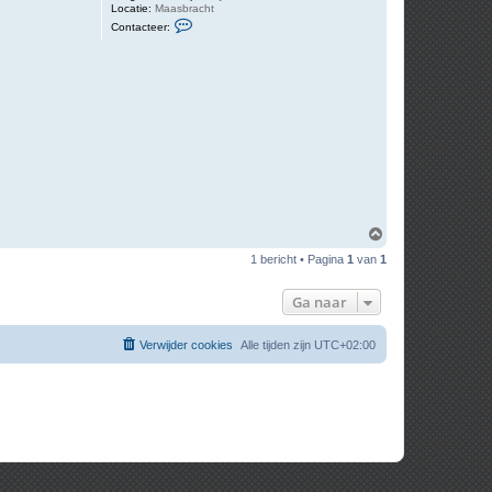
Locatie:
Maasbracht
C
Contacteer:
o
n
t
a
c
t
e
e
r
J
a
c
O
m
1 bericht • Pagina
1
van
1
h
o
o
Ga naar
g
Verwijder cookies
Alle tijden zijn
UTC+02:00