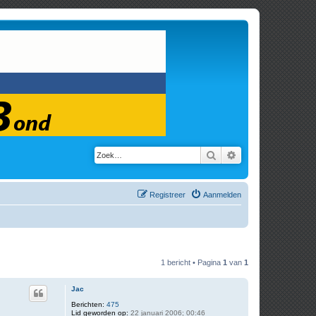
Zoek
Uitgebreid zoeken
Registreer
Aanmelden
1 bericht • Pagina
1
van
1
Jac
Berichten:
475
Lid geworden op:
22 januari 2006; 00:46