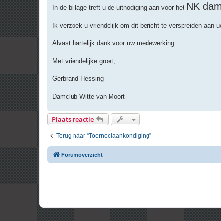
r
NK dam
In de bijlage treft u de uitnodiging aan voor het
i
c
h
Ik verzoek u vriendelijk om dit bericht te verspreiden aan u
t
Alvast hartelijk dank voor uw medewerking.
Met vriendelijke groet,
Gerbrand Hessing
Damclub Witte van Moort
Plaats reactie
Terug naar “Toernooiaankondiging”
Forumoverzicht