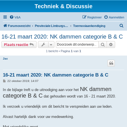
Techniek & Discussie
V&A
Registreer
Aanmelden
Z
Forumoverzicht
Provinciale Limburgse Dambond
Toernooiaankondiging
o
16-21 maart 2020: NK dammen categorie B & C
e
Zoek
Uitgebr
Plaats reactie
k
1 bericht • Pagina
1
van
1
Jac
16-21 maart 2020: NK dammen categorie B & C
B
22 oktober 2019; 14:07
e
r
NK dammen
In de bijlage treft u de uitnodiging aan voor het
i
categorie B & C
c
dat gehouden wordt van 16 - 21 maart 2020.
h
t
Ik verzoek u vriendelijk om dit bericht te verspreiden aan uw leden.
Alvast hartelijk dank voor uw medewerking.
Met vriendelijke groet,