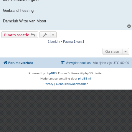
Gerbrand Hessing
Damclub Witte van Moort
Plaats reactie
1 bericht • Pagina
1
van
1
Ga naar
Forumoverzicht
Verwijder cookies
Alle tijden zijn
UTC+02:00
Powered by
phpBB
® Forum Software © phpBB Limited
Nederlandse vertaling door
phpBB.nl
.
Privacy
|
Gebruikersvoorwaarden