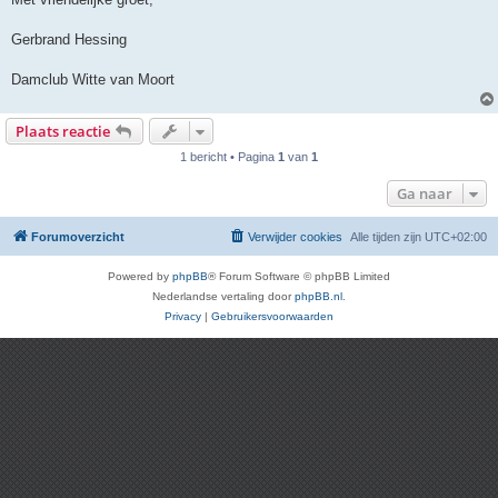
Gerbrand Hessing
Damclub Witte van Moort
Plaats reactie
1 bericht • Pagina
1
van
1
Ga naar
Forumoverzicht
Verwijder cookies
Alle tijden zijn
UTC+02:00
Powered by
phpBB
® Forum Software © phpBB Limited
Nederlandse vertaling door
phpBB.nl
.
Privacy
|
Gebruikersvoorwaarden