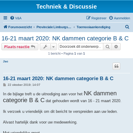
Techniek & Discussie
V&A
Registreer
Aanmelden
Z
Forumoverzicht
Provinciale Limburgse Dambond
Toernooiaankondiging
o
16-21 maart 2020: NK dammen categorie B & C
e
Zoek
Uitgebr
Plaats reactie
k
1 bericht • Pagina
1
van
1
Jac
16-21 maart 2020: NK dammen categorie B & C
B
22 oktober 2019; 14:07
e
r
NK dammen
In de bijlage treft u de uitnodiging aan voor het
i
categorie B & C
c
dat gehouden wordt van 16 - 21 maart 2020.
h
t
Ik verzoek u vriendelijk om dit bericht te verspreiden aan uw leden.
Alvast hartelijk dank voor uw medewerking.
Met vriendelijke groet,