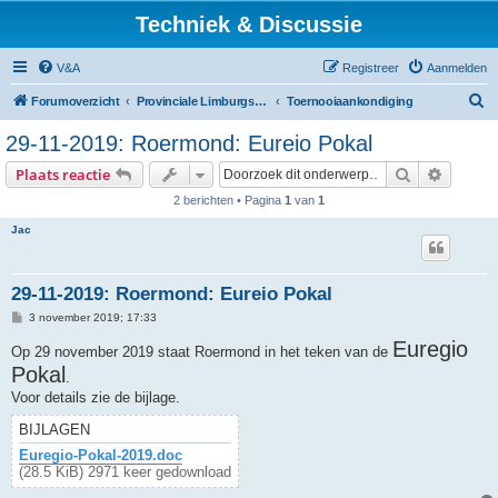
Techniek & Discussie
V&A
Registreer
Aanmelden
Z
Forumoverzicht
Provinciale Limburgse Dambond
Toernooiaankondiging
o
29-11-2019: Roermond: Eureio Pokal
e
Zoek
Uitgebr
Plaats reactie
k
2 berichten • Pagina
1
van
1
Jac
29-11-2019: Roermond: Eureio Pokal
B
3 november 2019; 17:33
e
r
Euregio
Op 29 november 2019 staat Roermond in het teken van de
i
Pokal
c
.
h
Voor details zie de bijlage.
t
BIJLAGEN
Euregio-Pokal-2019.doc
(28.5 KiB) 2971 keer gedownload