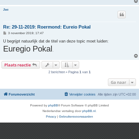
Jac
Re: 29-11-2019: Roermond: Eureio Pokal
B
3 november 2019; 17:47
e
r
U begrijpt natuurlijk dat de titel van deze topic moet luiden:
i
Euregio Pokal
c
.
h
t
Plaats reactie
2 berichten • Pagina
1
van
1
Ga naar
Forumoverzicht
Verwijder cookies
Alle tijden zijn
UTC+02:00
Powered by
phpBB
® Forum Software © phpBB Limited
Nederlandse vertaling door
phpBB.nl
.
Privacy
|
Gebruikersvoorwaarden