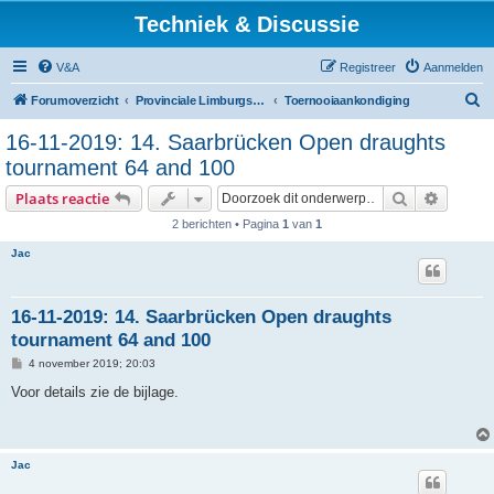
Techniek & Discussie
V&A
Registreer
Aanmelden
Z
Forumoverzicht
Provinciale Limburgse Dambond
Toernooiaankondiging
o
16-11-2019: 14. Saarbrücken Open draughts
e
tournament 64 and 100
k
Zoek
Uitgebr
Plaats reactie
2 berichten • Pagina
1
van
1
Jac
16-11-2019: 14. Saarbrücken Open draughts
tournament 64 and 100
B
4 november 2019; 20:03
e
r
Voor details zie de bijlage.
i
c
h
t
Jac