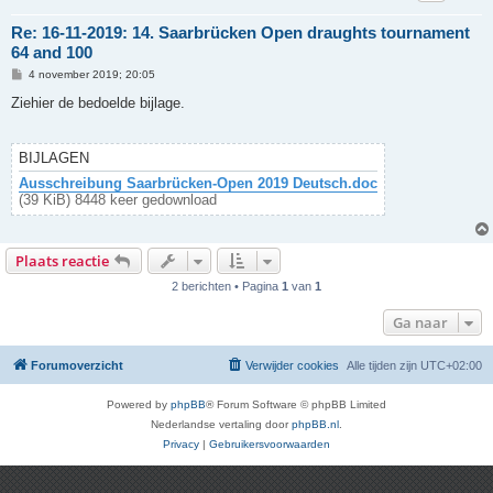
Re: 16-11-2019: 14. Saarbrücken Open draughts tournament
64 and 100
B
4 november 2019; 20:05
e
r
Ziehier de bedoelde bijlage.
i
c
h
t
BIJLAGEN
Ausschreibung Saarbrücken-Open 2019 Deutsch.doc
(39 KiB) 8448 keer gedownload
Plaats reactie
2 berichten • Pagina
1
van
1
Ga naar
Forumoverzicht
Verwijder cookies
Alle tijden zijn
UTC+02:00
Powered by
phpBB
® Forum Software © phpBB Limited
Nederlandse vertaling door
phpBB.nl
.
Privacy
|
Gebruikersvoorwaarden