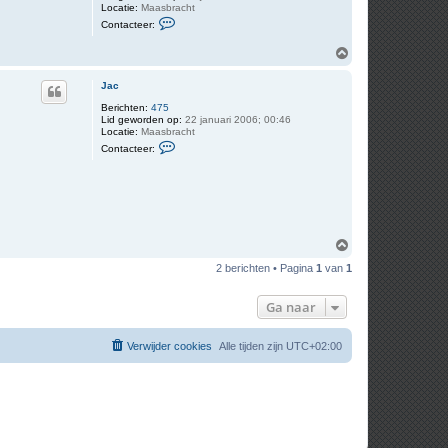
Locatie:
Maasbracht
C
Contacteer:
o
n
O
t
m
a
c
h
Jac
t
o
e
o
Berichten:
475
e
Lid geworden op:
22 januari 2006; 00:46
g
r
Locatie:
Maasbracht
J
C
Contacteer:
a
o
c
n
t
a
c
t
e
e
O
r
m
J
2 berichten • Pagina
1
van
1
h
a
o
c
o
Ga naar
g
Verwijder cookies
Alle tijden zijn
UTC+02:00