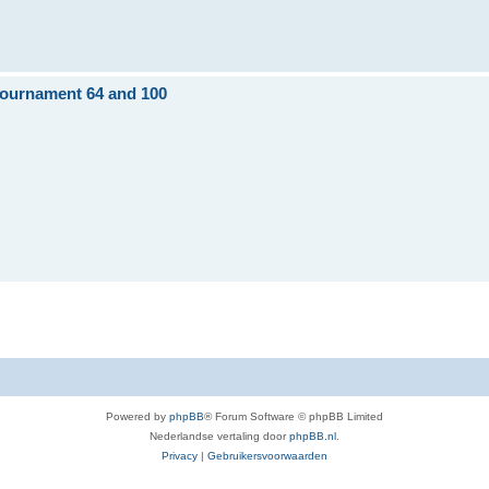
tournament 64 and 100
Powered by
phpBB
® Forum Software © phpBB Limited
Nederlandse vertaling door
phpBB.nl
.
Privacy
|
Gebruikersvoorwaarden