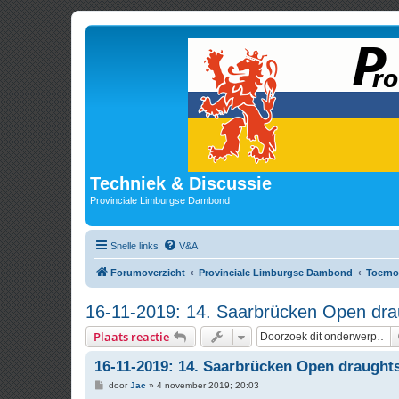
Techniek & Discussie
Provinciale Limburgse Dambond
Snelle links
V&A
Forumoverzicht
Provinciale Limburgse Dambond
Toerno
16-11-2019: 14. Saarbrücken Open dra
Plaats reactie
16-11-2019: 14. Saarbrücken Open draught
B
door
Jac
»
4 november 2019; 20:03
e