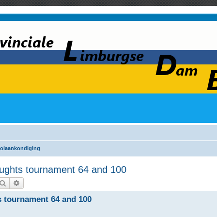
oiaankondiging
ughts tournament 64 and 100
Zoek
Uitgebreid zoeken
s tournament 64 and 100