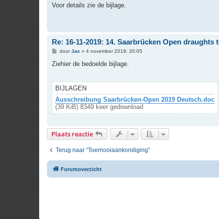
r
Voor details zie de bijlage.
i
c
h
t
Re: 16-11-2019: 14. Saarbrücken Open draughts 
B
door
Jac
»
4 november 2019; 20:05
e
r
Ziehier de bedoelde bijlage.
i
c
h
t
BIJLAGEN
Ausschreibung Saarbrücken-Open 2019 Deutsch.doc
(39 KiB) 8349 keer gedownload
Plaats reactie
Terug naar “Toernooiaankondiging”
Forumoverzicht