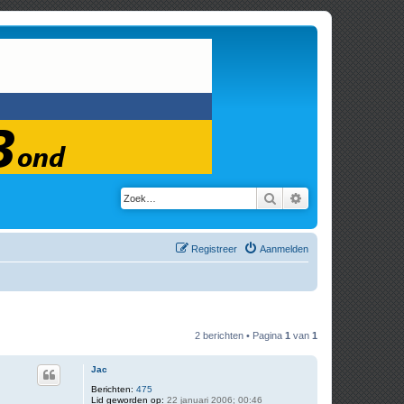
Zoek
Uitgebreid zoeken
Registreer
Aanmelden
2 berichten • Pagina
1
van
1
Jac
Berichten:
475
Lid geworden op:
22 januari 2006; 00:46