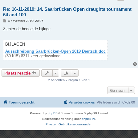
Re: 16-11-2019: 14. Saarbrücken Open draughts tournament
64 and 100
B
4 november 2019; 20:05
e
r
Ziehier de bedoelde bijlage.
i
c
h
t
BIJLAGEN
Ausschreibung Saarbrücken-Open 2019 Deutsch.doc
(39 KiB) 8311 keer gedownload
Plaats reactie
2 berichten • Pagina
1
van
1
Ga naar
Forumoverzicht
Verwijder cookies
Alle tijden zijn
UTC+02:00
Powered by
phpBB
® Forum Software © phpBB Limited
Nederlandse vertaling door
phpBB.nl
.
Privacy
|
Gebruikersvoorwaarden