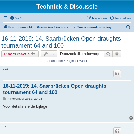
Techniek & Discussie
V&A
Registreer
Aanmelden
Z
Forumoverzicht
Provinciale Limburgse Dambond
Toernooiaankondiging
o
16-11-2019: 14. Saarbrücken Open draughts
e
tournament 64 and 100
k
Zoek
Uitgebr
Plaats reactie
2 berichten • Pagina
1
van
1
Jac
16-11-2019: 14. Saarbrücken Open draughts
tournament 64 and 100
B
4 november 2019; 20:03
e
r
Voor details zie de bijlage.
i
c
h
t
Jac