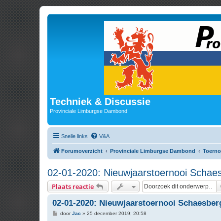
Techniek & Discussie
Provinciale Limburgse Dambond
Snelle links
V&A
Forumoverzicht
Provinciale Limburgse Dambond
Toerno
02-01-2020: Nieuwjaarstoernooi Schae
Plaats reactie
02-01-2020: Nieuwjaarstoernooi Schaesber
B
door
Jac
»
25 december 2019; 20:58
e