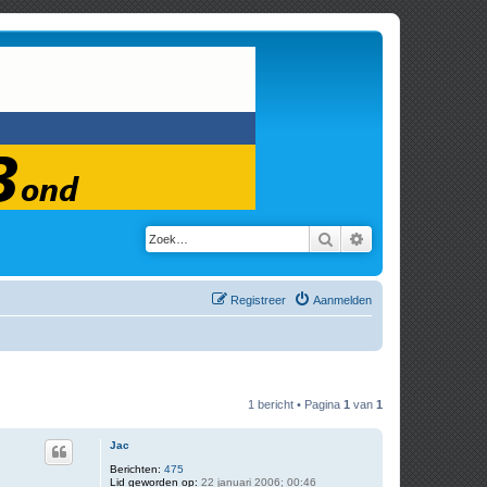
Zoek
Uitgebreid zoeken
Registreer
Aanmelden
1 bericht • Pagina
1
van
1
Jac
Berichten:
475
Lid geworden op:
22 januari 2006; 00:46