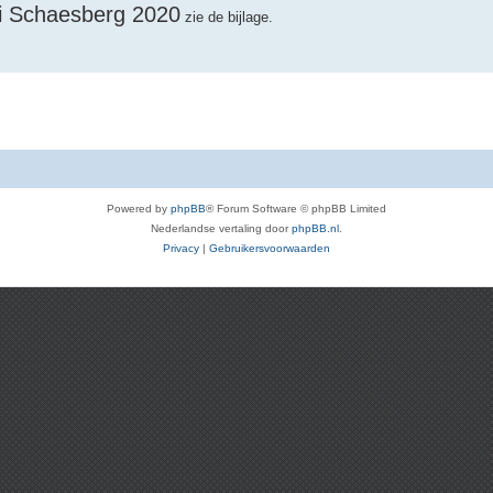
i Schaesberg 2020
zie de bijlage.
Powered by
phpBB
® Forum Software © phpBB Limited
Nederlandse vertaling door
phpBB.nl
.
Privacy
|
Gebruikersvoorwaarden