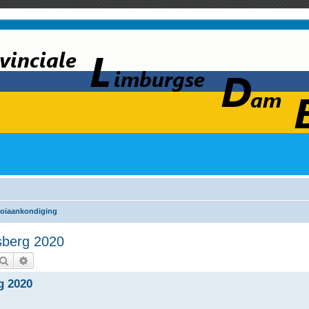
oiaankondiging
sberg 2020
Zoek
Uitgebreid zoeken
g 2020