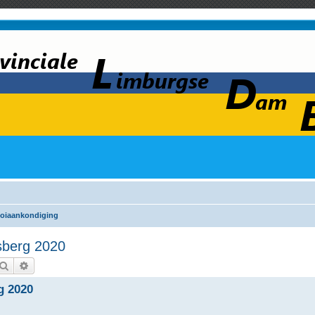
oiaankondiging
sberg 2020
Zoek
Uitgebreid zoeken
g 2020