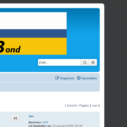
Zoek
Uitgebreid zoeken
Registreer
Aanmelden
1 bericht • Pagina
1
van
1
Jac
Berichten:
475
Lid geworden op:
22 januari 2006; 00:46