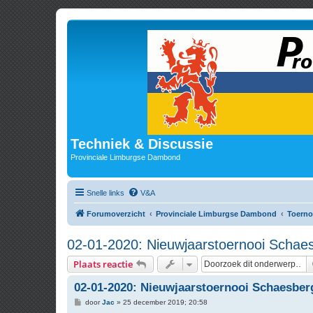
Techniek & Discussie
Provinciale Limburgse Dambond
Snelle links
V&A
Forumoverzicht
Provinciale Limburgse Dambond
Toerno
02-01-2020: Nieuwjaarstoernooi Schae
Plaats reactie
02-01-2020: Nieuwjaarstoernooi Schaesber
B
door
Jac
»
25 december 2019; 20:58
e