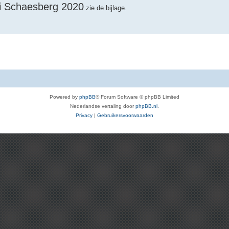
i Schaesberg 2020
zie de bijlage.
Powered by
phpBB
® Forum Software © phpBB Limited
Nederlandse vertaling door
phpBB.nl
.
Privacy
|
Gebruikersvoorwaarden