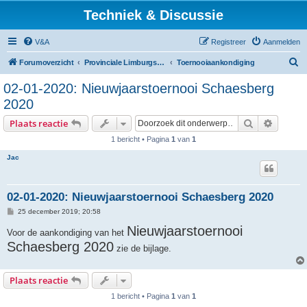
Techniek & Discussie
V&A
Registreer
Aanmelden
Z
Forumoverzicht
Provinciale Limburgse Dambond
Toernooiaankondiging
o
02-01-2020: Nieuwjaarstoernooi Schaesberg
e
2020
k
Zoek
Uitgebr
Plaats reactie
1 bericht • Pagina
1
van
1
Jac
02-01-2020: Nieuwjaarstoernooi Schaesberg 2020
B
25 december 2019; 20:58
e
r
Nieuwjaarstoernooi
Voor de aankondiging van het
i
Schaesberg 2020
c
zie de bijlage.
h
t
Plaats reactie
1 bericht • Pagina
1
van
1