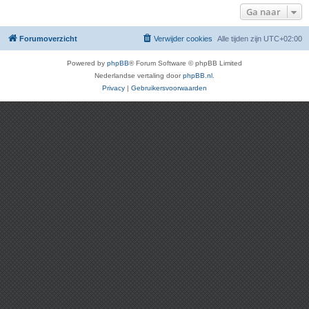
Ga naar
Forumoverzicht
Verwijder cookies
Alle tijden zijn
UTC+02:00
Powered by
phpBB
® Forum Software © phpBB Limited
Nederlandse vertaling door
phpBB.nl
.
Privacy
|
Gebruikersvoorwaarden