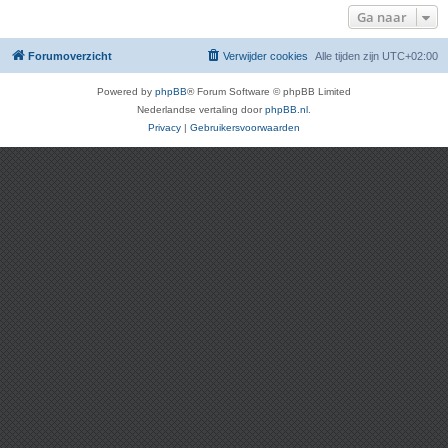
Ga naar
Forumoverzicht
Verwijder cookies
Alle tijden zijn
UTC+02:00
Powered by
phpBB
® Forum Software © phpBB Limited
Nederlandse vertaling door
phpBB.nl
.
Privacy
|
Gebruikersvoorwaarden