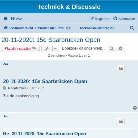
Techniek & Discussie
V&A
Registreer
Aanmelden
Z
Forumoverzicht
Provinciale Limburgse Dambond
Toernooiaankondiging
o
20-11-2020: 15e Saarbrücken Open
e
Zoek
Uitgebr
Plaats reactie
k
2 berichten • Pagina
1
van
1
Jac
20-11-2020: 15e Saarbrücken Open
B
6 september 2020; 17:35
e
r
Zie de aankondiging.
i
c
h
t
Jac
Re: 20-11-2020: 15e Saarbrücken Open