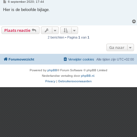
B
6 september 2020; 17:44
e
r
Hier is de beloofde bijlage.
i
c
h
t
Plaats reactie
2 berichten • Pagina
1
van
1
Ga naar
Forumoverzicht
Verwijder cookies
Alle tijden zijn
UTC+02:00
Powered by
phpBB
® Forum Software © phpBB Limited
Nederlandse vertaling door
phpBB.nl
.
Privacy
|
Gebruikersvoorwaarden