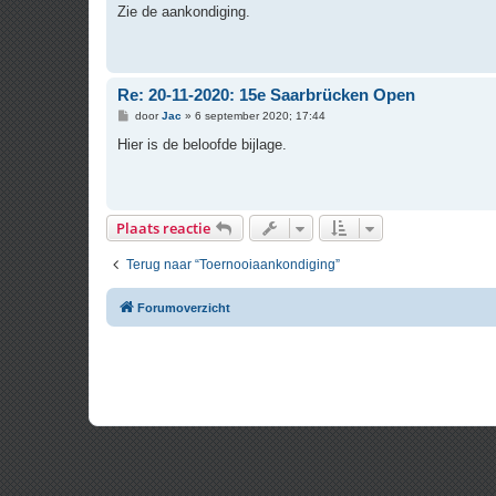
r
Zie de aankondiging.
i
c
h
t
Re: 20-11-2020: 15e Saarbrücken Open
B
door
Jac
»
6 september 2020; 17:44
e
r
Hier is de beloofde bijlage.
i
c
h
t
Plaats reactie
Terug naar “Toernooiaankondiging”
Forumoverzicht