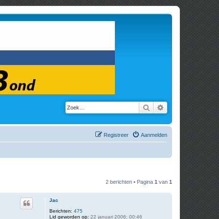
Zoek
Uitgebreid zoeken
Registreer
Aanmelden
2 berichten • Pagina
1
van
1
Jac
Berichten:
475
Lid geworden op:
22 januari 2006; 00:46