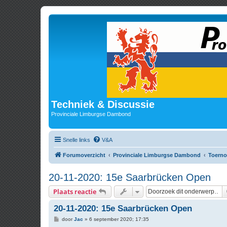
Techniek & Discussie
Provinciale Limburgse Dambond
Snelle links
V&A
Forumoverzicht
Provinciale Limburgse Dambond
Toerno
20-11-2020: 15e Saarbrücken Open
Plaats reactie
20-11-2020: 15e Saarbrücken Open
B
door
Jac
»
6 september 2020; 17:35
e