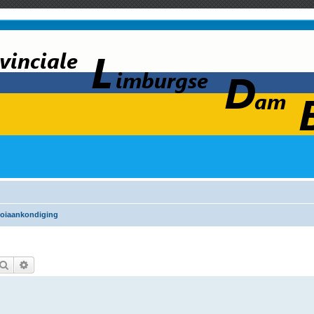
oiaankondiging
Zoek
Uitgebreid zoeken