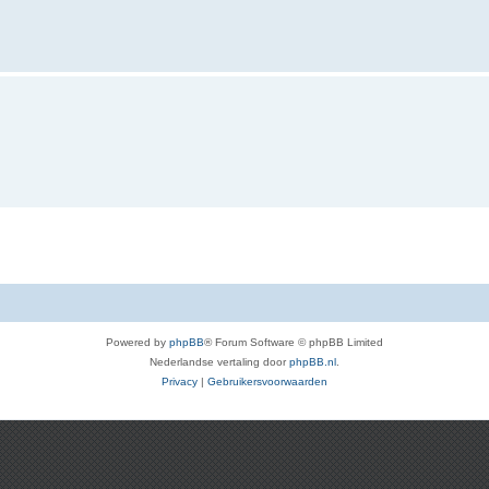
Powered by
phpBB
® Forum Software © phpBB Limited
Nederlandse vertaling door
phpBB.nl
.
Privacy
|
Gebruikersvoorwaarden