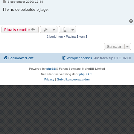
B
6 september 2020; 17:44
e
r
Hier is de beloofde bijlage.
i
c
h
t
Plaats reactie
2 berichten • Pagina
1
van
1
Ga naar
Forumoverzicht
Verwijder cookies
Alle tijden zijn
UTC+02:00
Powered by
phpBB
® Forum Software © phpBB Limited
Nederlandse vertaling door
phpBB.nl
.
Privacy
|
Gebruikersvoorwaarden