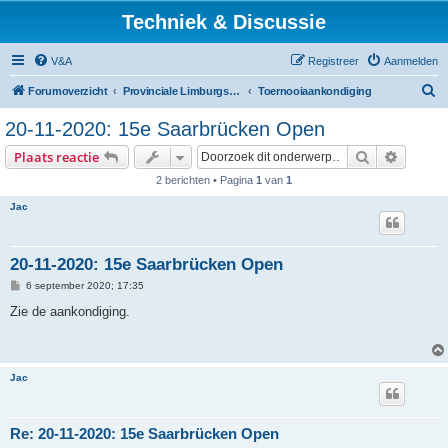
Techniek & Discussie
V&A
Registreer
Aanmelden
Z
Forumoverzicht
Provinciale Limburgse Dambond
Toernooiaankondiging
o
20-11-2020: 15e Saarbrücken Open
e
Zoek
Uitgebr
Plaats reactie
k
2 berichten • Pagina
1
van
1
Jac
20-11-2020: 15e Saarbrücken Open
B
6 september 2020; 17:35
e
r
Zie de aankondiging.
i
c
h
t
Jac
Re: 20-11-2020: 15e Saarbrücken Open