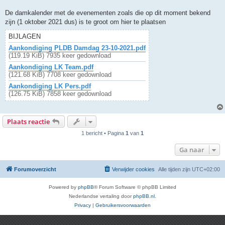
De damkalender met de evenementen zoals die op dit moment bekend
zijn (1 oktober 2021 dus) is te groot om hier te plaatsen
BIJLAGEN
Aankondiging PLDB Damdag 23-10-2021.pdf
(119.19 KiB) 7935 keer gedownload
Aankondiging LK Team.pdf
(121.68 KiB) 7708 keer gedownload
Aankondiging LK Pers.pdf
(126.75 KiB) 7858 keer gedownload
Plaats reactie
1 bericht • Pagina
1
van
1
Ga naar
Forumoverzicht
Verwijder cookies
Alle tijden zijn
UTC+02:00
Powered by
phpBB
® Forum Software © phpBB Limited
Nederlandse vertaling door
phpBB.nl
.
Privacy
|
Gebruikersvoorwaarden