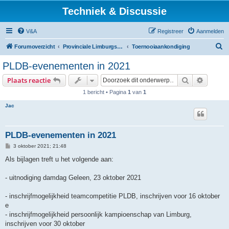
Techniek & Discussie
V&A
Registreer
Aanmelden
Z
Forumoverzicht
Provinciale Limburgse Dambond
Toernooiaankondiging
o
PLDB-evenementen in 2021
e
Zoek
Uitgebr
Plaats reactie
k
1 bericht • Pagina
1
van
1
Jac
PLDB-evenementen in 2021
B
3 oktober 2021; 21:48
e
r
Als bijlagen treft u het volgende aan:
i
c
h
- uitnodiging damdag Geleen, 23 oktober 2021
t
- inschrijfmogelijkheid teamcompetitie PLDB, inschrijven voor 16 oktober
e
- inschrijfmogelijkheid persoonlijk kampioenschap van Limburg,
inschrijven voor 30 oktober