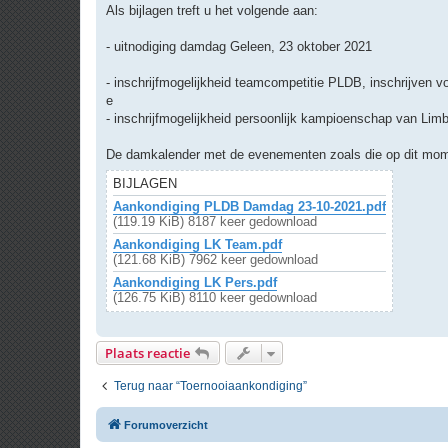
r
Als bijlagen treft u het volgende aan:
i
c
h
- uitnodiging damdag Geleen, 23 oktober 2021
t
- inschrijfmogelijkheid teamcompetitie PLDB, inschrijven v
e
- inschrijfmogelijkheid persoonlijk kampioenschap van Limb
De damkalender met de evenementen zoals die op dit momen
BIJLAGEN
Aankondiging PLDB Damdag 23-10-2021.pdf
(119.19 KiB) 8187 keer gedownload
Aankondiging LK Team.pdf
(121.68 KiB) 7962 keer gedownload
Aankondiging LK Pers.pdf
(126.75 KiB) 8110 keer gedownload
Plaats reactie
Terug naar “Toernooiaankondiging”
Forumoverzicht