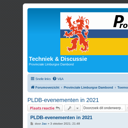
Techniek & Discussie
Provinciale Limburgse Dambond
Snelle links
V&A
Forumoverzicht
Provinciale Limburgse Dambond
Toerno
PLDB-evenementen in 2021
Plaats reactie
PLDB-evenementen in 2021
B
door
Jac
»
3 oktober 2021; 21:48
e