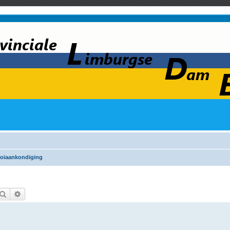
oiaankondiging
Zoek
Uitgebreid zoeken