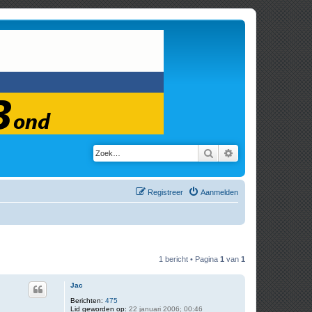
Zoek
Uitgebreid zoeken
Registreer
Aanmelden
1 bericht • Pagina
1
van
1
Jac
Berichten:
475
Lid geworden op:
22 januari 2006; 00:46