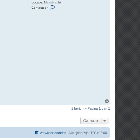
Locatie:
Maasbracht
C
Contacteer:
o
n
t
a
c
t
e
e
r
J
a
c
O
m
1 bericht • Pagina
1
van
1
h
o
o
Ga naar
g
Verwijder cookies
Alle tijden zijn
UTC+02:00