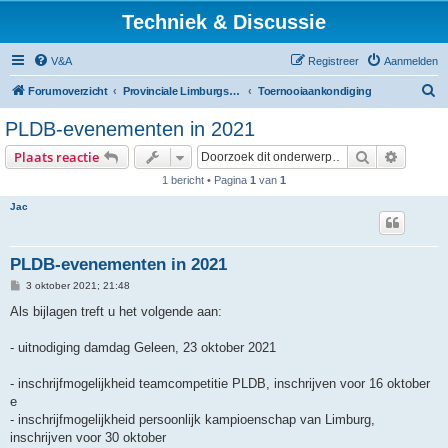
Techniek & Discussie
V&A
Registreer
Aanmelden
Z
Forumoverzicht
Provinciale Limburgse Dambond
Toernooiaankondiging
o
PLDB-evenementen in 2021
e
Zoek
Uitgebr
Plaats reactie
k
1 bericht • Pagina
1
van
1
Jac
PLDB-evenementen in 2021
B
3 oktober 2021; 21:48
e
r
Als bijlagen treft u het volgende aan:
i
c
h
- uitnodiging damdag Geleen, 23 oktober 2021
t
- inschrijfmogelijkheid teamcompetitie PLDB, inschrijven voor 16 oktober
e
- inschrijfmogelijkheid persoonlijk kampioenschap van Limburg,
inschrijven voor 30 oktober