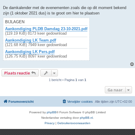
De damkalender met de evenementen zoals die op dit moment bekend
zijn (1 oktober 2021 dus) is te groot om hier te plaatsen
BIJLAGEN
Aankondiging PLDB Damdag 23-10-2021.pdf
(119.19 KiB) 8173 keer gedownload
Aankondiging LK Team.pdf
(121.68 KiB) 7949 keer gedownload
Aankondiging LK Pers.pdf
(126.75 KiB) 8097 keer gedownload
Plaats reactie
1 bericht • Pagina
1
van
1
Ga naar
Forumoverzicht
Verwijder cookies
Alle tijden zijn
UTC+02:00
Powered by
phpBB
® Forum Software © phpBB Limited
Nederlandse vertaling door
phpBB.nl
.
Privacy
|
Gebruikersvoorwaarden