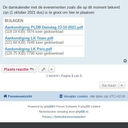
De damkalender met de evenementen zoals die op dit moment bekend
zijn (1 oktober 2021 dus) is te groot om hier te plaatsen
BIJLAGEN
Aankondiging PLDB Damdag 23-10-2021.pdf
(119.19 KiB) 7874 keer gedownload
Aankondiging LK Team.pdf
(121.68 KiB) 7648 keer gedownload
Aankondiging LK Pers.pdf
(126.75 KiB) 7796 keer gedownload
Plaats reactie
1 bericht • Pagina
1
van
1
Ga naar
Forumoverzicht
Verwijder cookies
Alle tijden zijn
UTC+02:00
Powered by
phpBB
® Forum Software © phpBB Limited
Nederlandse vertaling door
phpBB.nl
.
Privacy
|
Gebruikersvoorwaarden