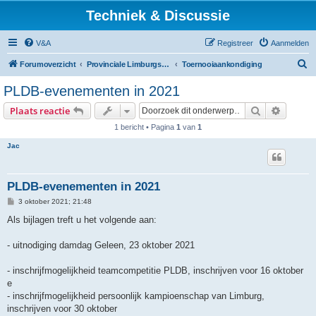
Techniek & Discussie
V&A
Registreer
Aanmelden
Z
Forumoverzicht
Provinciale Limburgse Dambond
Toernooiaankondiging
o
PLDB-evenementen in 2021
e
Zoek
Uitgebr
Plaats reactie
k
1 bericht • Pagina
1
van
1
Jac
PLDB-evenementen in 2021
B
3 oktober 2021; 21:48
e
r
Als bijlagen treft u het volgende aan:
i
c
h
- uitnodiging damdag Geleen, 23 oktober 2021
t
- inschrijfmogelijkheid teamcompetitie PLDB, inschrijven voor 16 oktober
e
- inschrijfmogelijkheid persoonlijk kampioenschap van Limburg,
inschrijven voor 30 oktober