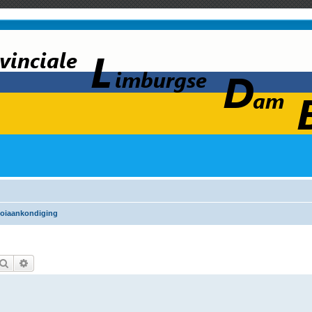
oiaankondiging
Zoek
Uitgebreid zoeken