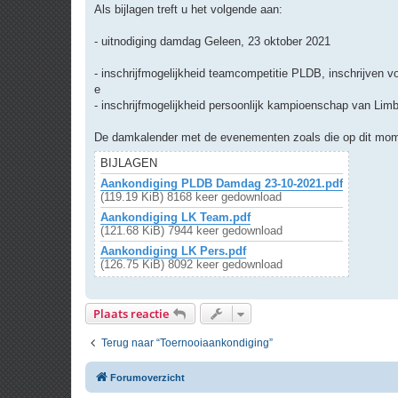
r
Als bijlagen treft u het volgende aan:
i
c
h
- uitnodiging damdag Geleen, 23 oktober 2021
t
- inschrijfmogelijkheid teamcompetitie PLDB, inschrijven v
e
- inschrijfmogelijkheid persoonlijk kampioenschap van Limb
De damkalender met de evenementen zoals die op dit momen
BIJLAGEN
Aankondiging PLDB Damdag 23-10-2021.pdf
(119.19 KiB) 8168 keer gedownload
Aankondiging LK Team.pdf
(121.68 KiB) 7944 keer gedownload
Aankondiging LK Pers.pdf
(126.75 KiB) 8092 keer gedownload
Plaats reactie
Terug naar “Toernooiaankondiging”
Forumoverzicht