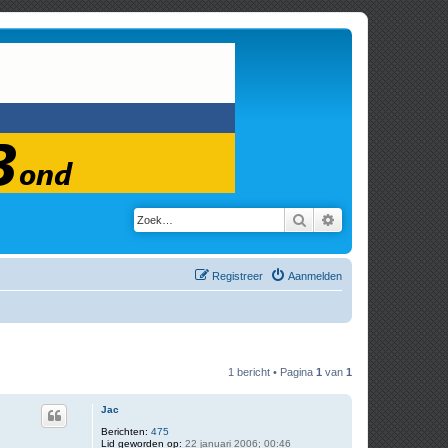
Zoek
Uitgebreid zoeken
Registreer
Aanmelden
1 bericht • Pagina
1
van
1
Jac
Berichten:
475
Lid geworden op:
22 januari 2006; 00:46