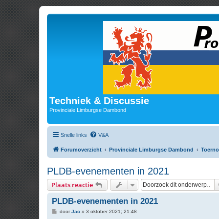
Techniek & Discussie
Provinciale Limburgse Dambond
Snelle links
V&A
Forumoverzicht
Provinciale Limburgse Dambond
Toerno
PLDB-evenementen in 2021
Plaats reactie
PLDB-evenementen in 2021
B
door
Jac
»
3 oktober 2021; 21:48
e