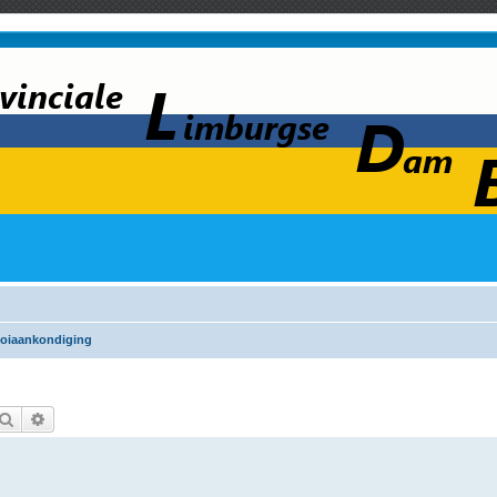
oiaankondiging
Zoek
Uitgebreid zoeken