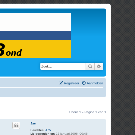
Zoek
Uitgebreid zoeken
Registreer
Aanmelden
1 bericht • Pagina
1
van
1
Jac
Berichten:
475
Lid geworden op:
22 januari 2006; 00:46