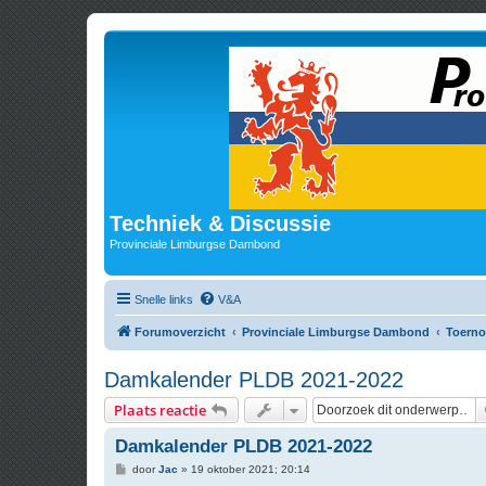
Techniek & Discussie
Provinciale Limburgse Dambond
Snelle links
V&A
Forumoverzicht
Provinciale Limburgse Dambond
Toerno
Damkalender PLDB 2021-2022
Plaats reactie
Damkalender PLDB 2021-2022
B
door
Jac
»
19 oktober 2021; 20:14
e