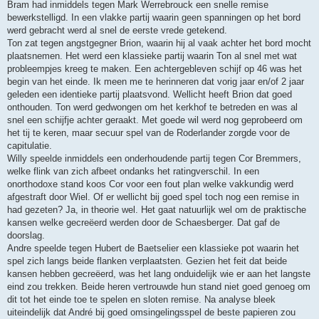
Bram had inmiddels tegen Mark Werrebrouck een snelle remise
bewerkstelligd. In een vlakke partij waarin geen spanningen op het bord
werd gebracht werd al snel de eerste vrede getekend.
Ton zat tegen angstgegner Brion, waarin hij al vaak achter het bord mocht
plaatsnemen. Het werd een klassieke partij waarin Ton al snel met wat
probleempjes kreeg te maken. Een achtergebleven schijf op 46 was het
begin van het einde. Ik meen me te herinneren dat vorig jaar en/of 2 jaar
geleden een identieke partij plaatsvond. Wellicht heeft Brion dat goed
onthouden. Ton werd gedwongen om het kerkhof te betreden en was al
snel een schijfje achter geraakt. Met goede wil werd nog geprobeerd om
het tij te keren, maar secuur spel van de Roderlander zorgde voor de
capitulatie.
Willy speelde inmiddels een onderhoudende partij tegen Cor Bremmers,
welke flink van zich afbeet ondanks het ratingverschil. In een
onorthodoxe stand koos Cor voor een fout plan welke vakkundig werd
afgestraft door Wiel. Of er wellicht bij goed spel toch nog een remise in
had gezeten? Ja, in theorie wel. Het gaat natuurlijk wel om de praktische
kansen welke gecreëerd werden door de Schaesberger. Dat gaf de
doorslag.
Andre speelde tegen Hubert de Baetselier een klassieke pot waarin het
spel zich langs beide flanken verplaatsten. Gezien het feit dat beide
kansen hebben gecreëerd, was het lang onduidelijk wie er aan het langste
eind zou trekken. Beide heren vertrouwde hun stand niet goed genoeg om
dit tot het einde toe te spelen en sloten remise. Na analyse bleek
uiteindelijk dat André bij goed omsingelingsspel de beste papieren zou