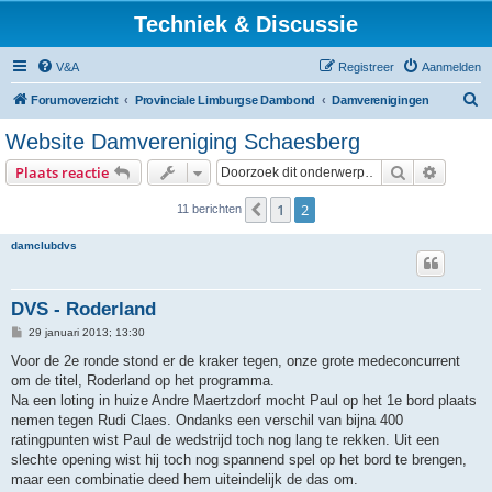
Techniek & Discussie
V&A
Registreer
Aanmelden
Z
Forumoverzicht
Provinciale Limburgse Dambond
Damverenigingen
o
Website Damvereniging Schaesberg
e
Zoek
Uitgebr
Plaats reactie
k
1
2
Vorige
11 berichten
damclubdvs
DVS - Roderland
B
29 januari 2013; 13:30
e
r
Voor de 2e ronde stond er de kraker tegen, onze grote medeconcurrent
i
om de titel, Roderland op het programma.
c
h
Na een loting in huize Andre Maertzdorf mocht Paul op het 1e bord plaats
t
nemen tegen Rudi Claes. Ondanks een verschil van bijna 400
ratingpunten wist Paul de wedstrijd toch nog lang te rekken. Uit een
slechte opening wist hij toch nog spannend spel op het bord te brengen,
maar een combinatie deed hem uiteindelijk de das om.