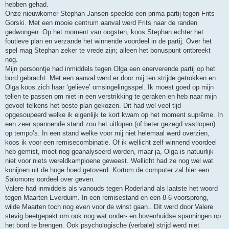
hebben gehad.
Onze nieuwkomer Stephan Jansen speelde een prima partij tegen Frits
Gorski. Met een mooie centrum aanval werd Frits naar de randen
gedwongen. Op het moment van oogsten, koos Stephan echter het
foutieve plan en verzande het winnende voordeel in de partij. Over het
spel mag Stephan zeker te vrede zijn; alleen het bonuspunt ontbreekt
nog.
Mijn persoontje had inmiddels tegen Olga een enerverende partij op het
bord gebracht. Met een aanval werd er door mij ten strijde getrokken en
Olga koos zich haar ‘gelieve’ omsingelingsspel. Ik moest goed op mijn
tellen te passen om niet in een verstrikking te geraken en heb naar mijn
gevoel telkens het beste plan gekozen. Dit had wel veel tijd
opgesoupeerd welke ik eigenlijk te kort kwam op het moment suprême. In
een zeer spannende stand zou het uitlopen (of beter gezegd vastlopen)
op tempo’s. In een stand welke voor mij niet helemaal werd overzien,
koos ik voor een remisecombinatie. Of ik wellicht zelf winnend voordeel
heb gemist, moet nog geanalyseerd worden, maar ja, Olga is natuurlijk
niet voor niets wereldkampioene geweest. Wellicht had ze nog wel wat
konijnen uit de hoge hoed getoverd. Kortom de computer zal hier een
Salomons oordeel over geven.
Valere had inmiddels als vanouds tegen Roderland als laatste het woord
tegen Maarten Everduim. In een remisestand en een 8-6 voorsprong,
wilde Maarten toch nog even voor de winst gaan.. Dit werd door Valere
stevig beetgepakt om ook nog wat onder- en bovenhuidse spanningen op
het bord te brengen. Ook psychologische (verbale) strijd werd niet