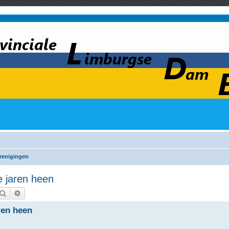
renigingen
e jaren heen
Zoek
Uitgebreid zoeken
ren heen