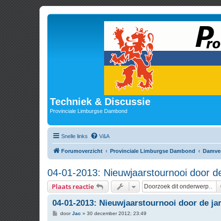
Techniek & Discussie
Provinciale Limburgse Dambond
Snelle links
V&A
Forumoverzicht
Provinciale Limburgse Dambond
Damve
04-01-2013: Nieuwjaarstournooi door d
Plaats reactie
04-01-2013: Nieuwjaarstournooi door de ja
B
door
Jac
»
30 december 2012; 23:49
e