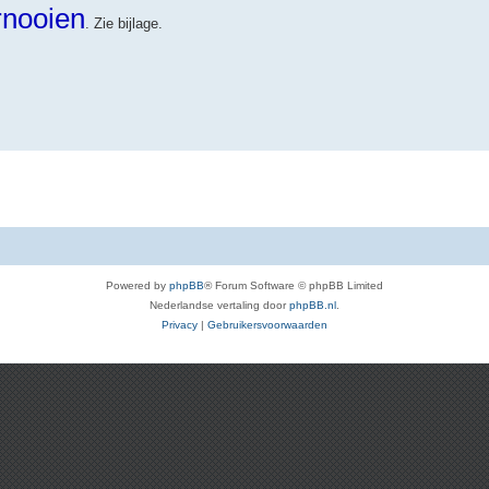
rnooien
. Zie bijlage.
Powered by
phpBB
® Forum Software © phpBB Limited
Nederlandse vertaling door
phpBB.nl
.
Privacy
|
Gebruikersvoorwaarden