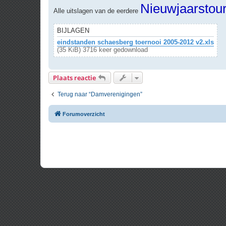
r
Nieuwjaarstou
Alle uitslagen van de eerdere
i
c
h
t
BIJLAGEN
eindstanden schaesberg toernooi 2005-2012 v2.xls
(35 KiB) 3716 keer gedownload
Plaats reactie
Terug naar “Damverenigingen”
Forumoverzicht