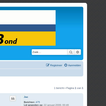
Zoek
Uitgebreid zoeken
Registreer
Aanmelden
1 bericht • Pagina
1
van
1
Jac
Berichten:
475
Lid geworden op:
22 januari 2006; 00:46