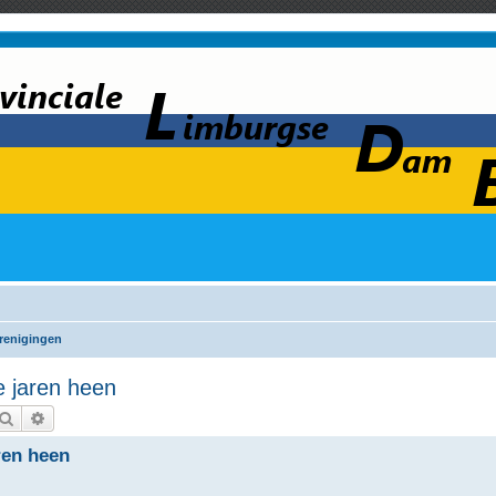
renigingen
e jaren heen
Zoek
Uitgebreid zoeken
ren heen