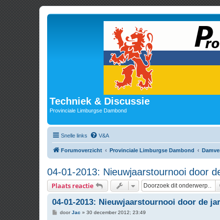
Techniek & Discussie
Provinciale Limburgse Dambond
Snelle links
V&A
Forumoverzicht
Provinciale Limburgse Dambond
Damve
04-01-2013: Nieuwjaarstournooi door d
Plaats reactie
04-01-2013: Nieuwjaarstournooi door de ja
B
door
Jac
»
30 december 2012; 23:49
e