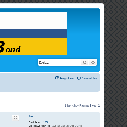
Zoek
Uitgebreid zoeken
Registreer
Aanmelden
1 bericht • Pagina
1
van
1
Jac
Berichten:
475
Lid geworden op:
22 januari 2006; 00:46