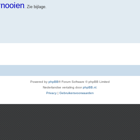
rnooien
. Zie bijlage.
Powered by
phpBB
® Forum Software © phpBB Limited
Nederlandse vertaling door
phpBB.nl
.
Privacy
|
Gebruikersvoorwaarden