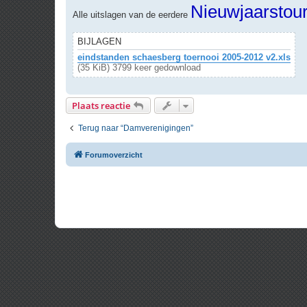
r
Nieuwjaarstou
Alle uitslagen van de eerdere
i
c
h
t
BIJLAGEN
eindstanden schaesberg toernooi 2005-2012 v2.xls
(35 KiB) 3799 keer gedownload
Plaats reactie
Terug naar “Damverenigingen”
Forumoverzicht