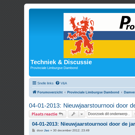
Techniek & Discussie
Provinciale Limburgse Dambond
Snelle links
V&A
Forumoverzicht
Provinciale Limburgse Dambond
Damve
04-01-2013: Nieuwjaarstournooi door d
Plaats reactie
04-01-2013: Nieuwjaarstournooi door de ja
B
door
Jac
»
30 december 2012; 23:49
e