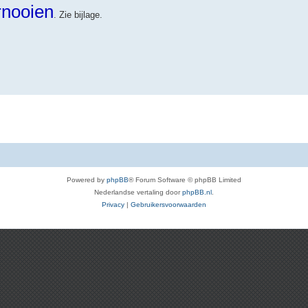
rnooien
. Zie bijlage.
Powered by
phpBB
® Forum Software © phpBB Limited
Nederlandse vertaling door
phpBB.nl
.
Privacy
|
Gebruikersvoorwaarden