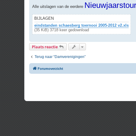
r
Nieuwjaarstou
Alle uitslagen van de eerdere
i
c
h
t
BIJLAGEN
eindstanden schaesberg toernooi 2005-2012 v2.xls
(35 KiB) 3718 keer gedownload
Plaats reactie
Terug naar “Damverenigingen”
Forumoverzicht