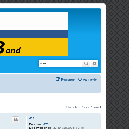
Zoek
Uitgebreid zoeken
Registreer
Aanmelden
1 bericht • Pagina
1
van
1
Jac
Berichten:
475
Lid geworden op:
22 januari 2006; 00:46