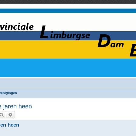
renigingen
e jaren heen
Zoek
Uitgebreid zoeken
ren heen