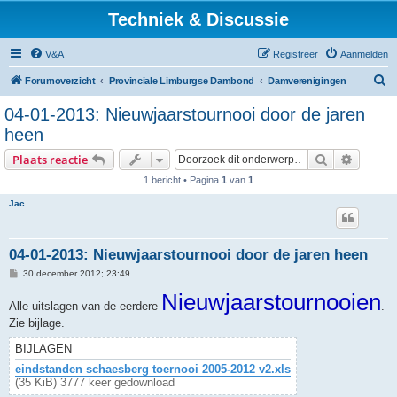
Techniek & Discussie
V&A
Registreer
Aanmelden
Z
Forumoverzicht
Provinciale Limburgse Dambond
Damverenigingen
o
04-01-2013: Nieuwjaarstournooi door de jaren
e
heen
k
Zoek
Uitgebr
Plaats reactie
1 bericht • Pagina
1
van
1
Jac
04-01-2013: Nieuwjaarstournooi door de jaren heen
B
30 december 2012; 23:49
e
r
Nieuwjaarstournooien
Alle uitslagen van de eerdere
i
.
c
Zie bijlage.
h
t
BIJLAGEN
eindstanden schaesberg toernooi 2005-2012 v2.xls
(35 KiB) 3777 keer gedownload