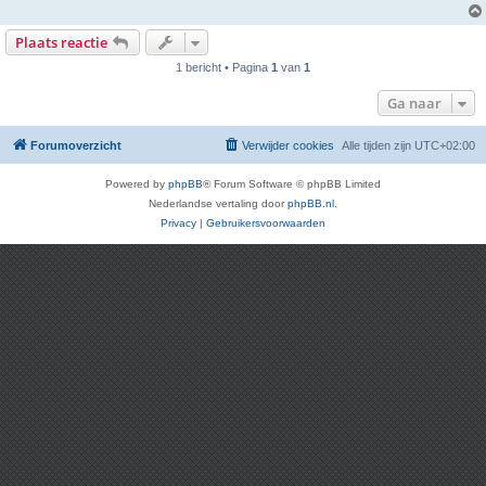
Plaats reactie
1 bericht • Pagina
1
van
1
Ga naar
Forumoverzicht
Verwijder cookies
Alle tijden zijn
UTC+02:00
Powered by
phpBB
® Forum Software © phpBB Limited
Nederlandse vertaling door
phpBB.nl
.
Privacy
|
Gebruikersvoorwaarden