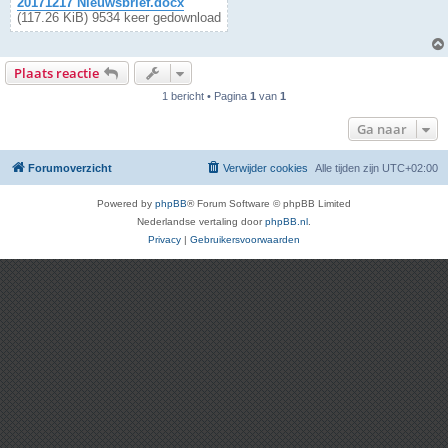
20171217 Nieuwsbrief.docx
(117.26 KiB) 9534 keer gedownload
Plaats reactie
1 bericht • Pagina
1
van
1
Ga naar
Forumoverzicht
Verwijder cookies
Alle tijden zijn
UTC+02:00
Powered by
phpBB
® Forum Software © phpBB Limited
Nederlandse vertaling door
phpBB.nl
.
Privacy
|
Gebruikersvoorwaarden