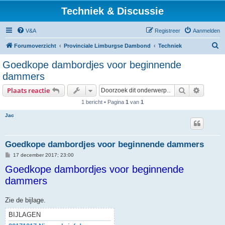
Techniek & Discussie
V&A
Registreer
Aanmelden
Z
Forumoverzicht
Provinciale Limburgse Dambond
Techniek
o
Goedkope dambordjes voor beginnende
e
dammers
k
Zoek
Uitgebr
Plaats reactie
1 bericht • Pagina
1
van
1
Jac
Goedkope dambordjes voor beginnende dammers
B
17 december 2017; 23:00
e
Goedkope dambordjes voor beginnende
r
i
dammers
c
h
t
Zie de bijlage.
BIJLAGEN