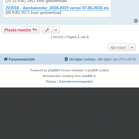
(25.33 KiB) 2952 keer gedownload
JV2018 - damkalender_2018-2019 versie 07-06-2018.xls
(46 KiB) 3571 keer gedownload
Plaats reactie
1 bericht • Pagina
1
van
1
Ga naar
Forumoverzicht
Verwijder cookies
Alle tijden zijn
UTC+02:00
Powered by
phpBB
® Forum Software © phpBB Limited
Nederlandse vertaling door
phpBB.nl
.
Privacy
|
Gebruikersvoorwaarden