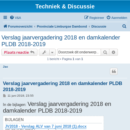
Techniek & Discussie
V&A
Registreer
Aanmelden
Z
Forumoverzicht
Provinciale Limburgse Dambond
Discussie
o
Verslag jaarvergadering 2018 en damkalender
e
PLDB 2018-2019
k
Zoek
Uitgebr
Plaats reactie
1 bericht • Pagina
1
van
1
Jac
Verslag jaarvergadering 2018 en damkalender PLDB
2018-2019
B
11 juni 2018; 23:55
e
r
Verslag jaarvergadering 2018 en
In de bijlagen:
i
damkalender PLDB 2018-2019
c
h
t
BIJLAGEN
JV2018 - Verslag ALV van 7 juni 2018 (1).docx