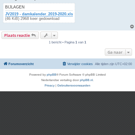
BIJLAGEN
JV2019 - damkalender_2019-2020.xls
(46 KiB) 2968 keer gedownload
Plaats reactie
1 bericht • Pagina
1
van
1
Ga naar
Forumoverzicht
Verwijder cookies
Alle tijden zijn
UTC+02:00
Powered by
phpBB
® Forum Software © phpBB Limited
Nederlandse vertaling door
phpBB.nl
.
Privacy
|
Gebruikersvoorwaarden