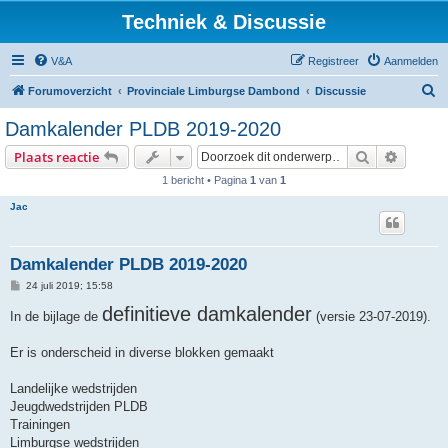
Techniek & Discussie
V&A
Registreer
Aanmelden
Z
Forumoverzicht
Provinciale Limburgse Dambond
Discussie
o
Damkalender PLDB 2019-2020
e
Zoek
Uitgebr
Plaats reactie
k
1 bericht • Pagina
1
van
1
Jac
Damkalender PLDB 2019-2020
B
24 juli 2019; 15:58
e
r
definitieve damkalender
In de bijlage de
(versie 23-07-2019).
i
c
h
Er is onderscheid in diverse blokken gemaakt
t
Landelijke wedstrijden
Jeugdwedstrijden PLDB
Trainingen
Limburgse wedstrijden