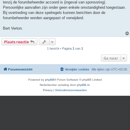
tenzij de forumbeheerder accoord is (ingeval van sponsoring).
Persoonlijke aanvallen zijn onder geen enkele omstandigheid toegestaan.
Bij overtreding van deze spelregels kunnen berichten door de
forumbeheerder worden aangepast of verwijderd.
Bert Verton.
Plaats reactie
1 bericht • Pagina
1
van
1
Ga naar
Forumoverzicht
Verwijder cookies
Alle tijden zijn
UTC+02:00
Powered by
phpBB
® Forum Software © phpBB Limited
Nederlandse vertaling door
phpBB.nl
.
Privacy
|
Gebruikersvoorwaarden