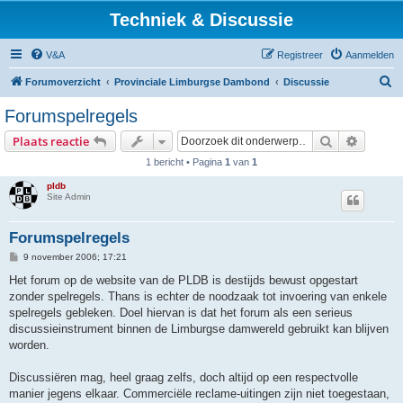
Techniek & Discussie
V&A
Registreer
Aanmelden
Z
Forumoverzicht
Provinciale Limburgse Dambond
Discussie
o
Forumspelregels
e
Zoek
Uitgebr
Plaats reactie
k
1 bericht • Pagina
1
van
1
pldb
Site Admin
Forumspelregels
B
9 november 2006; 17:21
e
r
Het forum op de website van de PLDB is destijds bewust opgestart
i
zonder spelregels. Thans is echter de noodzaak tot invoering van enkele
c
h
spelregels gebleken. Doel hiervan is dat het forum als een serieus
t
discussieinstrument binnen de Limburgse damwereld gebruikt kan blijven
worden.
Discussiëren mag, heel graag zelfs, doch altijd op een respectvolle
manier jegens elkaar. Commerciële reclame-uitingen zijn niet toegestaan,