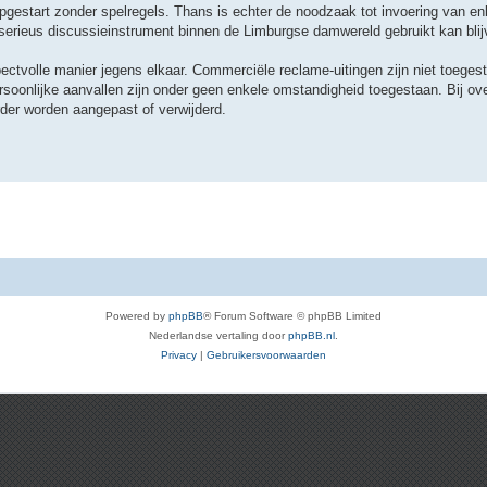
gestart zonder spelregels. Thans is echter de noodzaak tot invoering van en
n serieus discussieinstrument binnen de Limburgse damwereld gebruikt kan bli
ectvolle manier jegens elkaar. Commerciële reclame-uitingen zijn niet toegest
soonlijke aanvallen zijn onder geen enkele omstandigheid toegestaan. Bij ove
der worden aangepast of verwijderd.
Powered by
phpBB
® Forum Software © phpBB Limited
Nederlandse vertaling door
phpBB.nl
.
Privacy
|
Gebruikersvoorwaarden