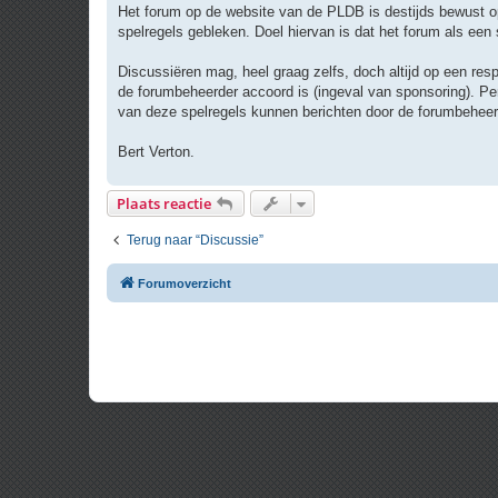
r
Het forum op de website van de PLDB is destijds bewust op
i
spelregels gebleken. Doel hiervan is dat het forum als ee
c
h
t
Discussiëren mag, heel graag zelfs, doch altijd op een resp
de forumbeheerder accoord is (ingeval van sponsoring). Per
van deze spelregels kunnen berichten door de forumbeheer
Bert Verton.
Plaats reactie
Terug naar “Discussie”
Forumoverzicht