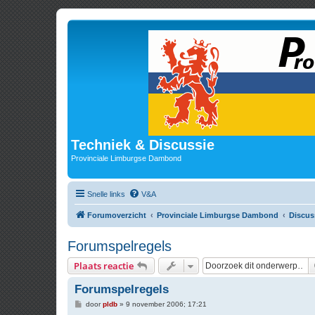
Techniek & Discussie
Provinciale Limburgse Dambond
Snelle links
V&A
Forumoverzicht
Provinciale Limburgse Dambond
Discus
Forumspelregels
Plaats reactie
Forumspelregels
B
door
pldb
»
9 november 2006; 17:21
e