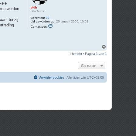
kele
pldb
jven worden.
Site Admin
Berichten:
39
aan, tenzij
Lid geworden op:
20 januari 2006; 10:02
rtreding
C
Contacteer:
o
n
t
a
c
O
t
e
m
1 bericht • Pagina
1
van
1
e
h
r
o
p
o
Ga naar
l
g
d
b
Verwijder cookies
Alle tijden zijn
UTC+02:00