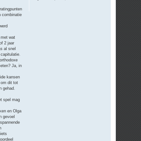
ratingpunten
n combinatie
 werd
l met wat
f 2 jaar
s al snel
capitulatie.
northodoxe
eten? Ja, in
eide kansen
om dit tot
en gehad.
et spel mag
kken en Olga
jn gevoel
r spannende
n
iets
oordeel