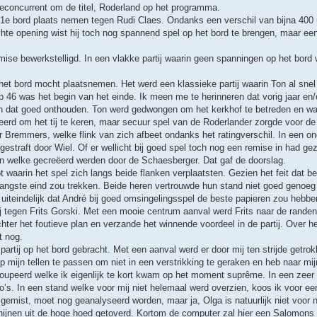
econcurrent om de titel, Roderland op het programma.
 1e bord plaats nemen tegen Rudi Claes. Ondanks een verschil van bijna 400 
echte opening wist hij toch nog spannend spel op het bord te brengen, maar ee
se bewerkstelligd. In een vlakke partij waarin geen spanningen op het bord
 het bord mocht plaatsnemen. Het werd een klassieke partij waarin Ton al sne
46 was het begin van het einde. Ik meen me te herinneren dat vorig jaar en/o
rion dat goed onthouden. Ton werd gedwongen om het kerkhof te betreden en wa
eerd om het tij te keren, maar secuur spel van de Roderlander zorgde voor de 
r Bremmers, welke flink van zich afbeet ondanks het ratingverschil. In een o
estraft door Wiel. Of er wellicht bij goed spel toch nog een remise in had gez
sen welke gecreëerd werden door de Schaesberger. Dat gaf de doorslag.
 waarin het spel zich langs beide flanken verplaatsten. Gezien het feit dat b
langste eind zou trekken. Beide heren vertrouwde hun stand niet goed genoeg 
 uiteindelijk dat André bij goed omsingelingsspel de beste papieren zou hebb
tegen Frits Gorski. Met een mooie centrum aanval werd Frits naar de randen
r het foutieve plan en verzande het winnende voordeel in de partij. Over h
t nog.
artij op het bord gebracht. Met een aanval werd er door mij ten strijde getro
p mijn tellen te passen om niet in een verstrikking te geraken en heb naar mi
esoupeerd welke ik eigenlijk te kort kwam op het moment suprême. In een zee
o’s. In een stand welke voor mij niet helemaal werd overzien, koos ik voor ee
 gemist, moet nog geanalyseerd worden, maar ja, Olga is natuurlijk niet voor n
ijnen uit de hoge hoed getoverd. Kortom de computer zal hier een Salomons 