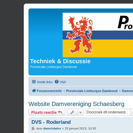
Techniek & Discussie
Provinciale Limburgse Dambond
Snelle links
V&A
Forumoverzicht
Provinciale Limburgse Dambond
Damve
Website Damvereniging Schaesberg
Plaats reactie
DVS - Roderland
B
door
damclubdvs
»
29 januari 2013; 13:30
e