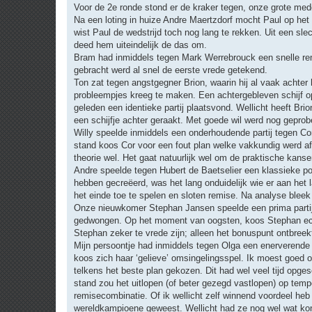
r
Voor de 2e ronde stond er de kraker tegen, onze grote med
i
Na een loting in huize Andre Maertzdorf mocht Paul op het
c
h
wist Paul de wedstrijd toch nog lang te rekken. Uit een sl
t
deed hem uiteindelijk de das om.
Bram had inmiddels tegen Mark Werrebrouck een snelle remi
gebracht werd al snel de eerste vrede getekend.
Ton zat tegen angstgegner Brion, waarin hij al vaak achter
probleempjes kreeg te maken. Een achtergebleven schijf op 
geleden een identieke partij plaatsvond. Wellicht heeft B
een schijfje achter geraakt. Met goede wil werd nog geprob
Willy speelde inmiddels een onderhoudende partij tegen Co
stand koos Cor voor een fout plan welke vakkundig werd afg
theorie wel. Het gaat natuurlijk wel om de praktische kan
Andre speelde tegen Hubert de Baetselier een klassieke pot
hebben gecreëerd, was het lang onduidelijk wie er aan het 
het einde toe te spelen en sloten remise. Na analyse bleek
Onze nieuwkomer Stephan Jansen speelde een prima partij 
gedwongen. Op het moment van oogsten, koos Stephan echte
Stephan zeker te vrede zijn; alleen het bonuspunt ontbreek
Mijn persoontje had inmiddels tegen Olga een enerverende p
koos zich haar ‘gelieve’ omsingelingsspel. Ik moest goed o
telkens het beste plan gekozen. Dit had wel veel tijd opg
stand zou het uitlopen (of beter gezegd vastlopen) op temp
remisecombinatie. Of ik wellicht zelf winnend voordeel heb
wereldkampioene geweest. Wellicht had ze nog wel wat kon