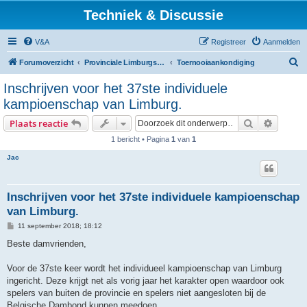
Techniek & Discussie
V&A
Registreer
Aanmelden
Z
Forumoverzicht
Provinciale Limburgse Dambond
Toernooiaankondiging
o
Inschrijven voor het 37ste individuele
e
kampioenschap van Limburg.
k
Zoek
Uitgebr
Plaats reactie
1 bericht • Pagina
1
van
1
Jac
Inschrijven voor het 37ste individuele kampioenschap
van Limburg.
B
11 september 2018; 18:12
e
r
Beste damvrienden,
i
c
h
Voor de 37ste keer wordt het individueel kampioenschap van Limburg
t
ingericht. Deze krijgt net als vorig jaar het karakter open waardoor ook
spelers van buiten de provincie en spelers niet aangesloten bij de
Belgische Dambond kunnen meedoen.