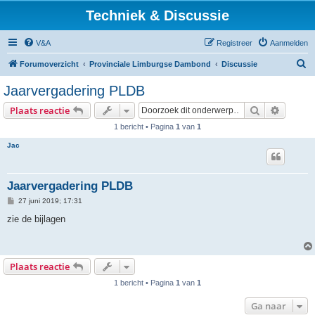
Techniek & Discussie
V&A
Registreer
Aanmelden
Z
Forumoverzicht
Provinciale Limburgse Dambond
Discussie
o
Jaarvergadering PLDB
e
Zoek
Uitgebr
Plaats reactie
k
1 bericht • Pagina
1
van
1
Jac
Jaarvergadering PLDB
B
27 juni 2019; 17:31
e
r
zie de bijlagen
i
c
h
t
Plaats reactie
1 bericht • Pagina
1
van
1
Ga naar