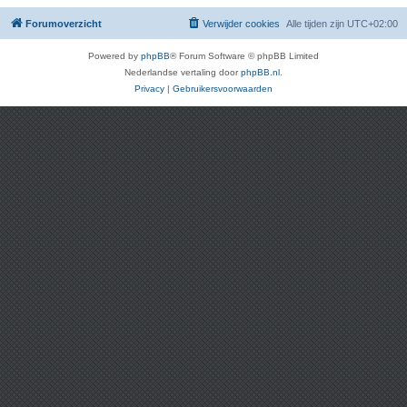
Forumoverzicht
Verwijder cookies
Alle tijden zijn
UTC+02:00
Powered by
phpBB
® Forum Software © phpBB Limited
Nederlandse vertaling door
phpBB.nl
.
Privacy
|
Gebruikersvoorwaarden