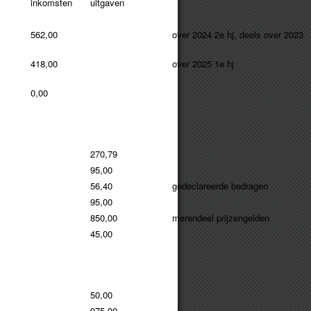
inkomsten
uitgaven
562,00
over 2024 2e hj, deels over 2023
418,00
over 2025 1e hj
0,00
270,79
95,00
56,40
gedeclareerde bedragen
95,00
850,00
merendeel prijzengelden
45,00
50,00
975,00