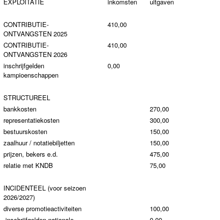
EXPLOITATIE
inkomsten
uitgaven
CONTRIBUTIE-
410,00
ONTVANGSTEN 2025
CONTRIBUTIE-
410,00
ONTVANGSTEN 2026
inschrijfgelden
0,00
kampioenschappen
STRUCTUREEL
bankkosten
270,00
representatiekosten
300,00
bestuurskosten
150,00
zaalhuur / notatiebiljetten
150,00
prijzen, bekers e.d.
475,00
relatie met KNDB
75,00
INCIDENTEEL (voor seizoen
2026/2027)
diverse promotieactiviteiten
100,00
inschrijfgelden nationale
0,00