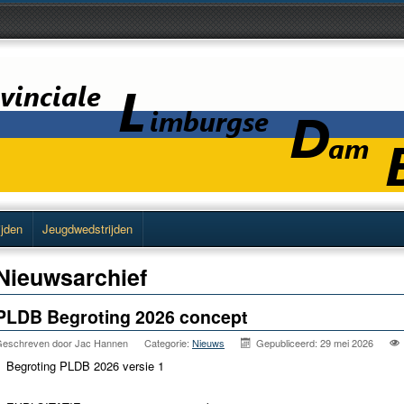
ijden
Jeugdwedstrijden
Nieuwsarchief
PLDB Begroting 2026 concept
eschreven door
Jac Hannen
Categorie:
Nieuws
Gepubliceerd: 29 mei 2026
Begroting PLDB 2026 versie 1