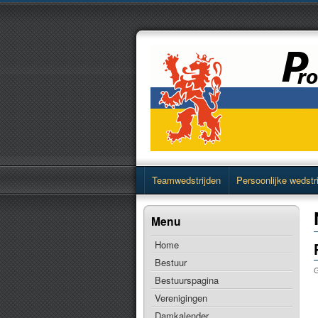
Teamwedstrijden
Persoonlijke wedstr
Menu
Home
Bestuur
G
Bestuurspagina
Verenigingen
Damkalender